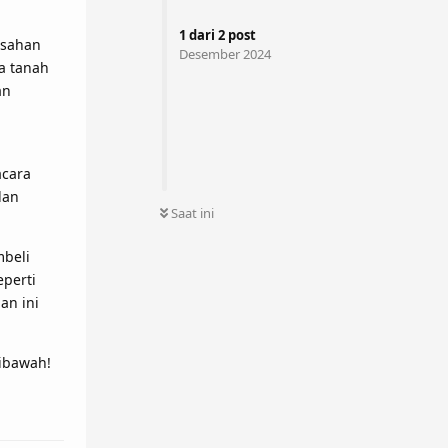
1
dari
2
post
absahan
Desember 2024
a tanah
an
acara
dan
Saat ini
mbeli
perti
an ini
dibawah!