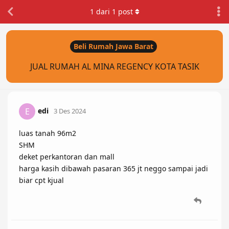
1
dari
1
post
Beli Rumah Jawa Barat
JUAL RUMAH AL MINA REGENCY KOTA TASIK
edi
E
3 Des 2024
luas tanah 96m2
SHM
deket perkantoran dan mall
harga kasih dibawah pasaran 365 jt neggo sampai jadi
biar cpt kjual