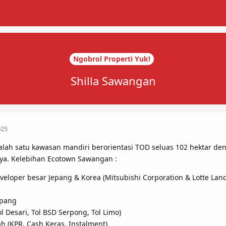
Ngobrol Properti Yuk!
Shilla Sawangan
025
lah satu kawasan mandiri berorientasi TOD seluas 102 hektar de
ya. Kelebihan Ecotown Sawangan :
veloper besar Jepang & Korea (Mitsubishi Corporation & Lotte Lan
upang
Tol Desari, Tol BSD Serpong, Tol Limo)
 (KPR, Cash Keras, Instalment)