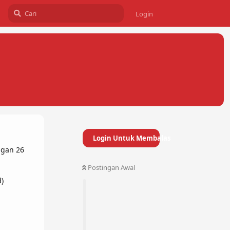
Login
Login Untuk Membalas
ngan 26
Postingan Awal
d)