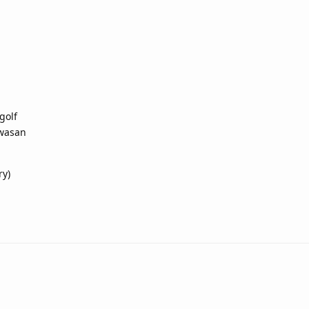
golf
wasan
ry)