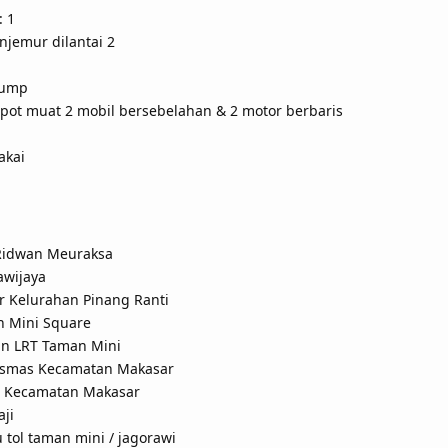
 1
njemur dilantai 2
pump
rpot muat 2 mobil bersebelahan & 2 motor berbaris
akai
 Ridwan Meuraksa
awijaya
r Kelurahan Pinang Ranti
n Mini Square
un LRT Taman Mini
kesmas Kecamatan Makasar
or Kecamatan Makasar
aji
u tol taman mini / jagorawi