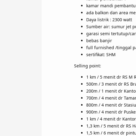
kamar mandi pembantu:
ada balkon dan area me
Daya listrik : 2300 watt
Sumber air: sumur jet 
garasi semi tertutup/ca
bebas banjir
full furnished /tinggal p
sertifikat: SHM
Selling point:
1 km / 5 menit dr RS M
500m / 3 menit dr RS Br
200m / 1 menit dr Kanto
700m / 4 menit dr Tama
800m / 4 menit dr Stasi
900m / 4 menit dr Pus
1 km / 4 menit dr Kant
1,3 km / 5 menit dr RS H
1,5 km / 6 menit dr pint