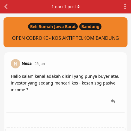
1
dari
1
post
Beli Rumah Jawa Barat
Bandung
OPEN COBROKE - KOS AKTIF TELKOM BANDUNG
Nesa
N
25 Jan
Hallo salam kenal adakah disini yang punya buyer atau
investor yang sedang mencari kos - kosan sbg pasive
income ?