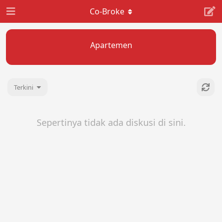
Co-Broke
Apartemen
Terkini
Sepertinya tidak ada diskusi di sini.