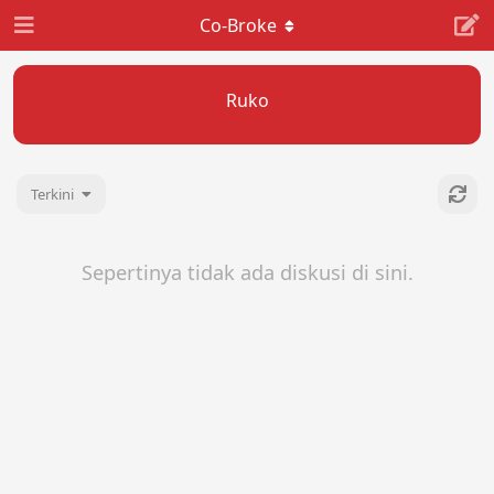
Co-Broke
Ruko
Terkini
Sepertinya tidak ada diskusi di sini.